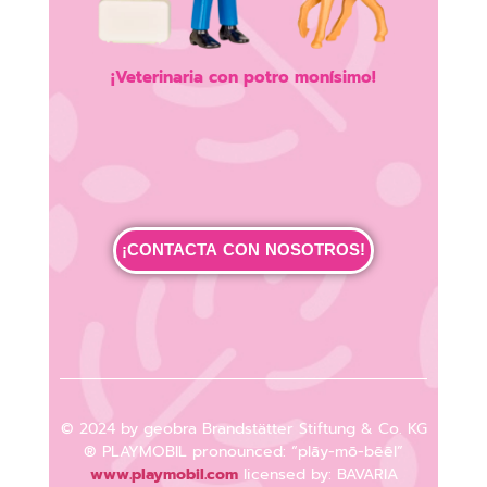
¡Veterinaria con potro monísimo!
¡CONTACTA CON NOSOTROS!
© 2024 by geobra Brandstätter Stiftung & Co. KG
® PLAYMOBIL pronounced: “plāy-mō-bēēl”
www.playmobil.com
licensed by: BAVARIA