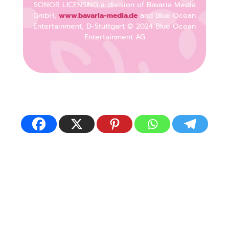
SONOR LICENSING a division of Bavaria Media
GmbH,
www.bavaria-media.de
and Blue Ocean
Entertainment, D-Stuttgart © 2024 Blue Ocean
Entertainment AG