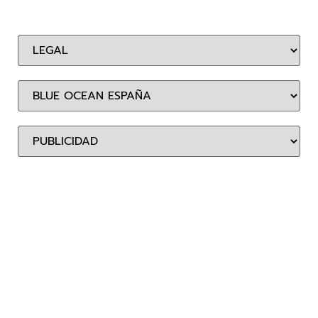
BLUE OCEAN ENTERTAINMENT ESPAÑA, S.L.
Calle Miguel Yuste, 6 – 2º A
28037 Madrid
Tel.: (+34) 91 547 68 00