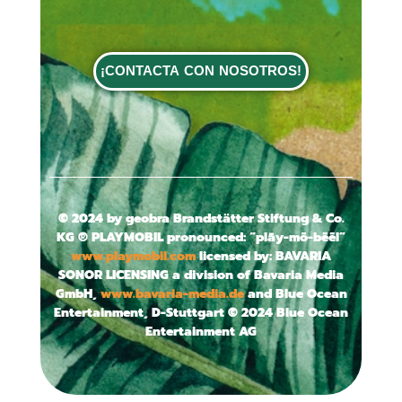
¡CONTACTA CON NOSOTROS!
© 2024 by geobra Brandstätter Stiftung & Co.
KG ® PLAYMOBIL pronounced: “plāy-mō-bēēl”
www.playmobil.com
licensed by: BAVARIA
SONOR LICENSING a division of Bavaria Media
GmbH,
www.bavaria-media.de
and Blue Ocean
Entertainment, D-Stuttgart © 2024 Blue Ocean
Entertainment AG