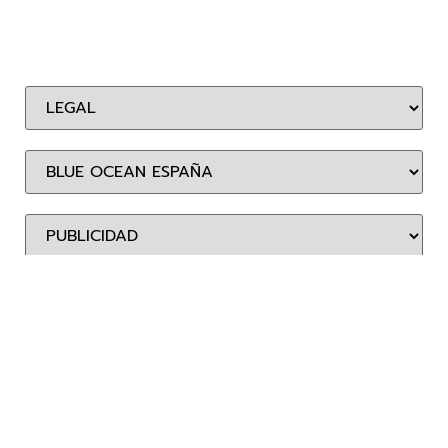
BLUE OCEAN ENTERTAINMENT ESPAÑA, S.L.
Calle Miguel Yuste, 6 – 2º A
28037 Madrid
Tel.: (+34) 91 547 68 00