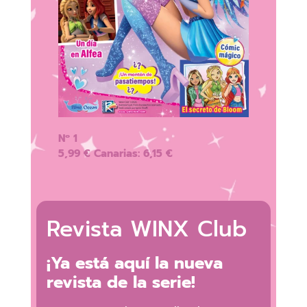
Nº 1
5,99 € Canarias: 6,15 €
Revista WINX Club
¡Ya está aquí la nueva
revista de la serie!